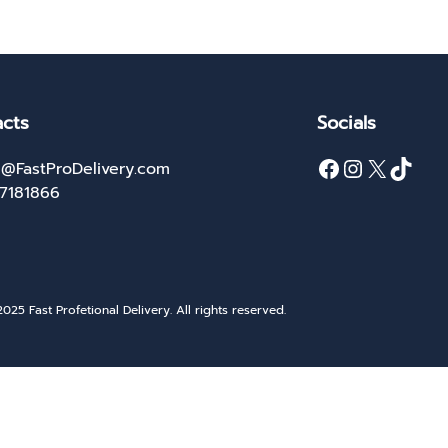
cts
Socials
Facebook
Instagram
X
TikTok
@FastProDelivery.com
27181866
025 Fast Profetional Delivery. All rights reserved.