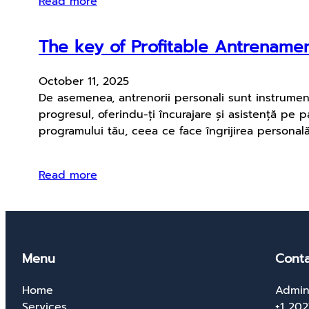
Read more
The key of Profitable Antrename
October 11, 2025
De asemenea, antrenorii personali sunt instrumente
progresul, oferindu-ți încurajare și asistență pe pa
programului tău, ceea ce face îngrijirea personală
Read more
Menu
Conta
Home
Admin
Services
+1 20