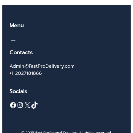
Menu
Contacts
Admin@FastProDelivery.com
+1 2027181866
Socials
Facebook
Instagram
X
TikTok
© 2025 Fast Profetional Delivery. All rights reserved.