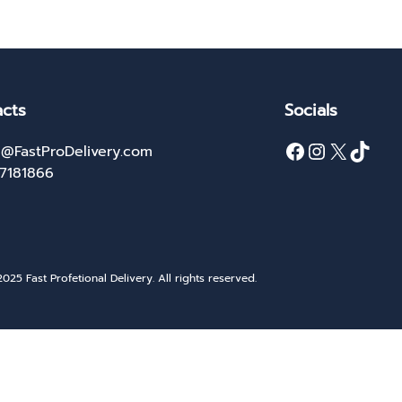
cts
Socials
Facebook
Instagram
X
TikTok
@FastProDelivery.com
27181866
025 Fast Profetional Delivery. All rights reserved.