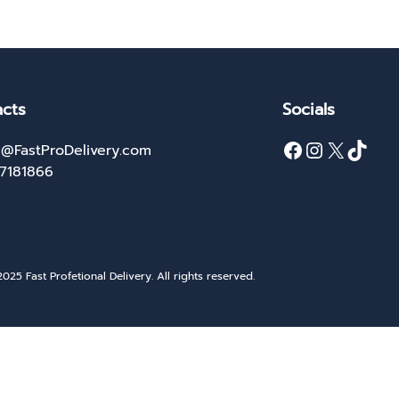
cts
Socials
Facebook
Instagram
X
TikTok
@FastProDelivery.com
27181866
025 Fast Profetional Delivery. All rights reserved.