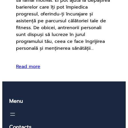
să rămâi motivat. Ei pot ajuta la depășirea
barierelor care îți pot împiedica
progresul, oferindu-ți încurajare și
asistență pe parcursul călătoriei tale de
fitness. De obicei, antrenorii personali
sunt dispuși să lucreze în jurul
programului tău, ceea ce face îngrijirea
personală și menținerea sănătății…
Read more
Menu
Contacts