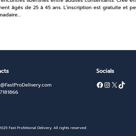
rencontres libertines entre adultes consentants. Créé e
ent âgés de 25 à 45 ans. L’inscription est gratuite et pe
omadaire…
cts
Socials
Facebook
Instagram
X
TikTok
@FastProDelivery.com
27181866
025 Fast Profetional Delivery. All rights reserved.