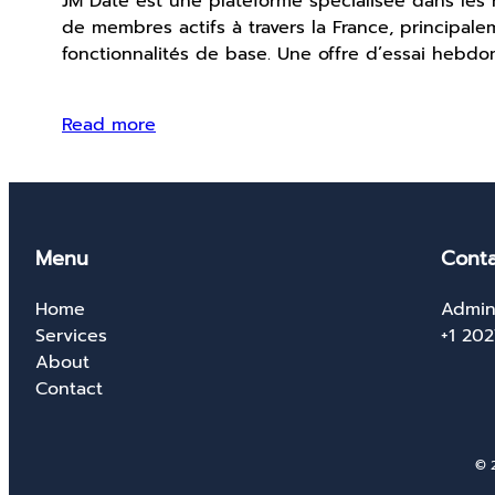
JM Date est une plateforme spécialisée dans les 
de membres actifs à travers la France, principalem
fonctionnalités de base. Une offre d’essai hebd
Read more
Menu
Conta
Home
Admin
Services
+1 20
About
Contact
© 2