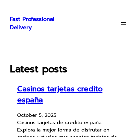
Skip
to
Fast Professional
content
Delivery
Latest posts
Casinos tarjetas credito
españa
October 5, 2025
Casinos tarjetas de credito españa
Explora la mejor forma de disfrutar en