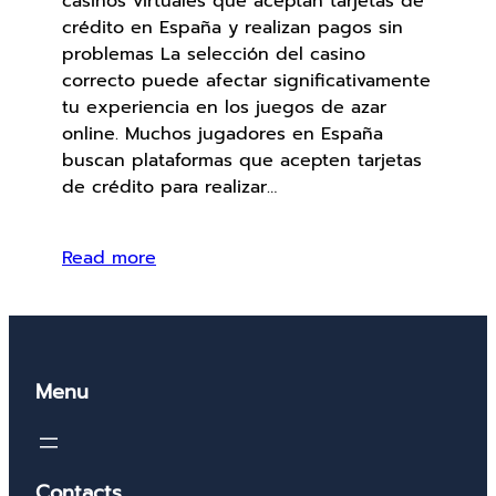
casinos virtuales que aceptan tarjetas de
crédito en España y realizan pagos sin
problemas La selección del casino
correcto puede afectar significativamente
tu experiencia en los juegos de azar
online. Muchos jugadores en España
buscan plataformas que acepten tarjetas
de crédito para realizar…
Read more
Menu
Contacts